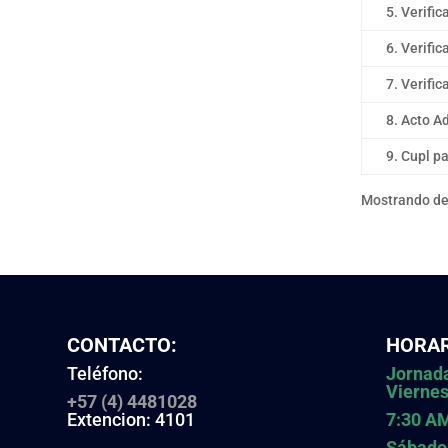
5. Verifi
6. Verifi
7. Verifi
8. Acto A
9. Cupl p
Mostrando des
CONTACTO:
HORAR
Teléfono:
Jornada
Vierne
+57 (4) 4481028
Extencion: 4101
7:30 A
Sábado