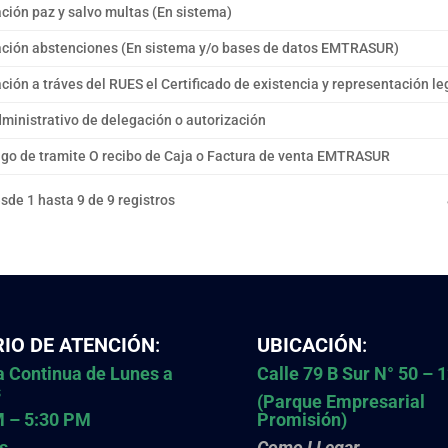
cación paz y salvo multas (En sistema)
cación abstenciones (En sistema y/o bases de datos EMTRASUR)
cación a tráves del RUES el Certificado de existencia y representación le
dministrativo de delegación o autorización
ago de tramite O recibo de Caja o Factura de venta EMTRASUR
de 1 hasta 9 de 9 registros
IO DE ATENCIÓN
:
UBICACIÓN
:
 Continua de Lunes a
Calle 79 B Sur N° 50 – 
s
(Parque Empresarial
M – 5:30 PM
Promisión)
s
Como LLegar