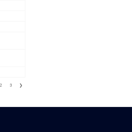
2
3
❯