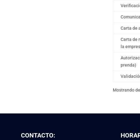
Verificac
Comunicad
Carta de 
Carta de 
la empres
Autorizac
prenda)
Validació
Mostrando des
CONTACTO:
HORAR